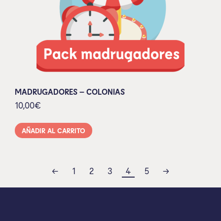
MADRUGADORES – COLONIAS
10,00
€
AÑADIR AL CARRITO
←
1
2
3
4
5
→