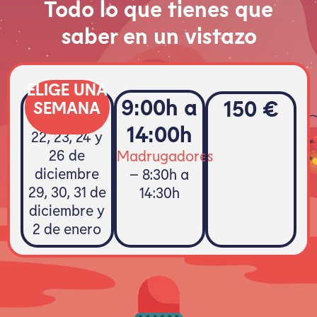
Todo lo que tienes que
saber en un vistazo
ELIGE UNA
9:00h a
150 €
SEMANA
14:00h
22, 23, 24 y
26 de
Madrugadores
diciembre
– 8:30h a
29, 30, 31 de
14:30h
diciembre y
2 de enero