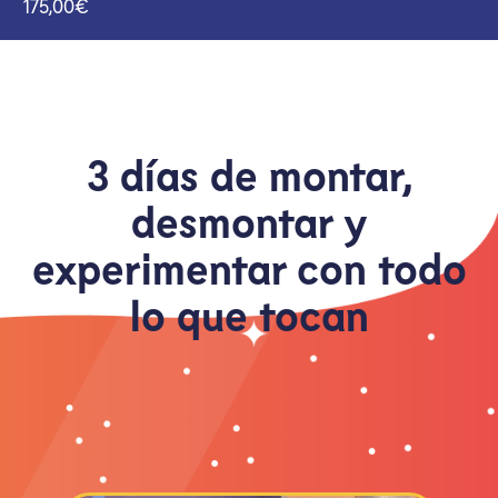
175,00
€
3 días de montar,
desmontar y
experimentar con todo
lo que tocan
H
s
p