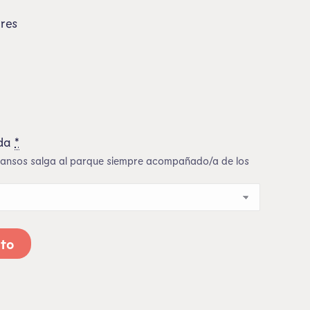
res
da
*
scansos salga al parque siempre acompañado/a de los
ito