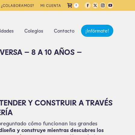
¿COLABORAMOS?
MI CUENTA
0
idades
Colegios
Contacto
¡Infórmate!
NVERSA – 8 A 10 AÑOS –
NTENDER Y CONSTRUIR A TRAVÉS
ERÍA
 preguntado cómo funcionan las grandes
 diseña y construye mientras descubres los