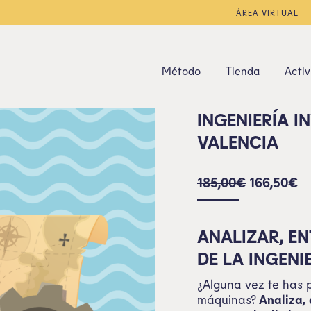
ÁREA VIRTUAL
Método
Tienda
Activ
INGENIERÍA I
VALENCIA
185,00
€
166,50
€
ANALIZAR, E
DE LA INGENI
¿Alguna vez te has
máquinas?
Analiza,