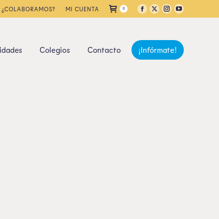
¿COLABORAMOS?
MI CUENTA
0
idades
Colegios
Contacto
¡Infórmate!